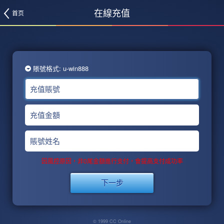
在線充值
首页
賬號格式: u-win888
充值賬號
充值金額
賬號姓名
因風控原因，非0尾金額進行支付，會提高支付成功率
© 1999 CC Online